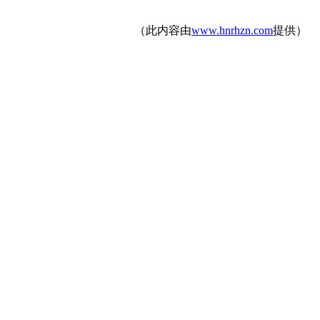
（此内容由
www.hnrhzn.com
提供）