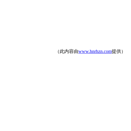
（此内容由
www.hnrhzn.com
提供）