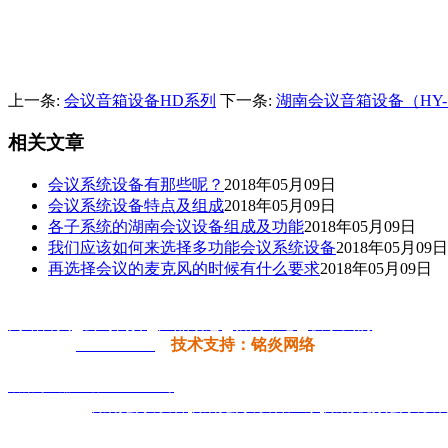
上一条:
会议音箱设备HD系列
下一条:
湖南会议音箱设备（HY-5
相关文章
会议系统设备有那些呢？
2018年05月09日
会议系统设备特点及组成
2018年05月09日
各子系统的湖南会议设备组成及功能
2018年05月09日
我们应该如何来选择多功能会议系统设备
2018年05月09日
再选择会议的麦克风的时候有什么要求
2018年05月09日
网站首页
|
公司简介
|
产品动态
|
新闻中心
|
联系我们
公司网址:
hnrhzn.com
技术支持：铭炎网络
公司名称：
湖南日恒智能工程
有限公司
备案号：
湘ICP备2023000378号
热门搜索：
湖南会议设备
,
湖南会议设备厂家
,
湖南视频会议设