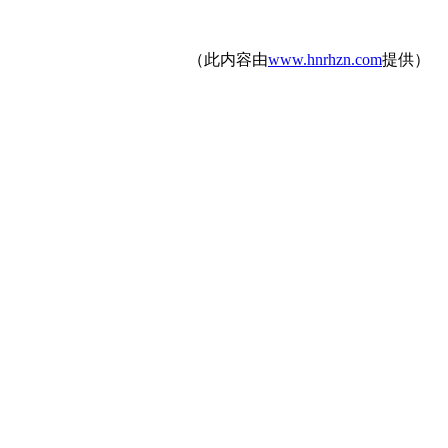
（此内容由
www.hnrhzn.com
提供）